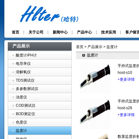
首页
关于公司
新闻中心
产品中心
技术应用
客户留
产品展示
首页 > 产品展示 > 盐度计
酸度计/PH计
盐度计
电导率仪
手持式盐度折射仪
溶解氧仪
host-s10
+更多详情
TDS测试仪
多参数测试仪
浊度仪
手持式盐度折射仪
COD测试仪
host-s28
BOD测定仪
+更多详情
色度仪
盐度计
数显盐度折射仪 