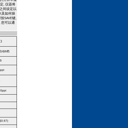
, 仪器将
0 之间设定以
作及如何操
时按
键,
S
AVE
 您可以通
23
自动
6
档
S
0
ppt
S
50ppt
0.67)