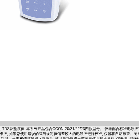
DS及盐度值, 本系列产品包含CCON-20/21/22/23四款型号。.仪器配合标准电导
别校准液, 如果您使用错误的或与设定值偏差较大的电导液进行校准, 仪器将自动报警。
转换功能。当电极传感器浸入溶液后, 可以自动扫描当前测量值并转换量程, 仪器将以精