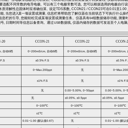
需要选配不同常数的电导电极, 可以有三个电极常数可选, 您可以根据选用的电极自行设定
性总固体时应准确估算, 设定TDS系数, CCON21 / CCON23可在0.01至1.0
功能
,
当您
进入某
一项设置或测量
,
信息栏将帮助您了解仪器在当前状态下可执行什么操
信息栏的引导
,
您能轻松完成某项设置或测量任务。仪器具有
组数据储存功能, 测量
64
号, 日期时间等信息以备查询。通过
数据线, 仪器内储存的数据可发送至个人电脑,
USB
N
-20
CCON
-2
1
CCON
-2
2
CCON
-
m,
自动
6
档
0~200mS/cm,
自动
6
档
0~200mS/cm,
自动
6
档
0~200mS/cm,
 F
.
S
±
0.5
% F
.
S
±
0.5
% F
.
S
±
0.5
% F
.
0~Max.200
ppt
无
0~Max.20
±
1
%
F.S
无
±
1
%
F.
无
0.00~5.00%, 0~50ppt
0.00~5.00%, 0~
无
±
0.05
%, ±0.5ppt
±
0.05
%, ±0.5ppt
o
o
o
0~100
C
0~100
C
0~100
C
o
o
o
±
1
C
±
1
C
±
1
C
0.01~1.00
(默认值0.67)
无
0.01~1.00
(默认值