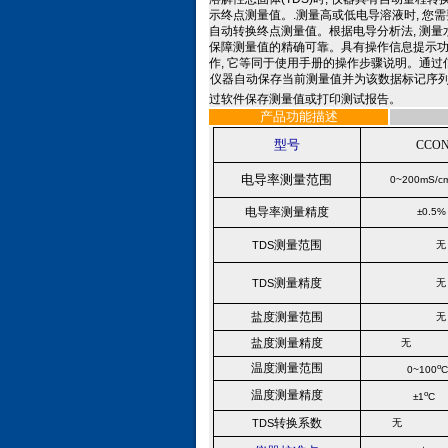
示终点测量值。.测量高或低电导溶液时, 您
自动转换终点测量值。根据电导分析法, 测量水质溶解
保障测量值的精确可靠。
具有操作信息提示
作
,
它等同于使用手册的操作步骤说明。通过
仪器自动保存当前测量值并为该数据标记序列
过软件保存测量值或打印测试报告。
产品功能描述
型号
CCO
电导率测量范围
0~200mS/c
电导率测量精度
±
0.5
%
测量范围
TDS
无
测量精度
T
DS
无
盐度测量范围
无
盐度测量精度
无
温度
测量范围
o
0~100
C
温度
测量精度
o
±
1
C
转换系数
TDS
无