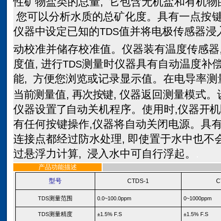
性矿物盐类的总量,
它包含无机盐和有机物
您可以分析水质的总矿化度。具有一点
按
仪器
中
设定已知的
值并将电极传感器浸
TDS
动校准并储存校准值。仪器装有温度传感器,
度值,
进行
测量时仪器具有自动温度补
TDS
能, 方便您浏览或记录显示值。在电导率测
当前
测量值,
再次按
键, 仪器返回测量模式。
仪器设
置了
自动关机程序。使用时,
仪器
开机
有任何按键操作,
仪器将自动关闭电源。具有
连接点都经过防水处理, 即使置于水中也不
过悬浮力计算, 浸入水中可自行浮起。
.
产品功能描述
型号
C
TDS-1
C
测量范围
TDS
0.0~100.0ppm
0~1000ppm
测量精度
TDS
±1.5% F.S
±1.5% F.S