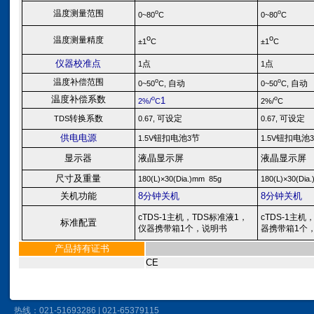
温度
测量范围
o
o
0~80
C
0~80
C
o
o
温度
测量精度
±1
C
±1
C
仪器校准点
点
点
1
1
温度
补偿范围
o
o
自动
自动
0~50
C
,
0~50
C
,
温度补偿系数
o
o
1
2%/
C
2%/
C
转换系数
可设定
可设定
TDS
0.67,
0.67,
供电电源
钮扣
电池
节
钮扣
电池
1.5V
3
1.5V
3
显示器
液晶显示屏
液晶显示屏
尺寸及重量
180(L)
×30(Dia.)mm
85g
180(L)
×30(Dia
关机功能
8分钟关机
8分钟关机
cTDS-1
主机，TDS标准液1，
cTDS-1
主机，
标准配置
仪器携带箱1个，说明书
器携带箱1个
产品持有证书
CE
热线：021-51693286 | 021-65379115