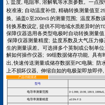
,
盐度
,
电阻率
,
溶解氧等水质参数。一点按
)
校准液
;
自动温度补偿
,
精确转换测量值至
2
换
,
涵盖
至
的测量范围
;
温度系数
0
200mS
转换系
数设
定
,
提供不同地
域水质
差异时的
T
保障仪器选用各类型电极时自动转换测量值
保障仪器测量精度;
盐度系数及大气压力修
生的测量误差。可选择多个英制或公制单位
解如何操作仪器
;
组数据储存功能
,
具有
99
出
,
快速传送测量或储存数据至
电脑
;
防
PC
上
不损
坏仪器
,
伸缩自如的电极架即放即停
产品功能描述
型号
电导率测量范围
0~1.999, 19.99, 199.9, 1999uS,
电导率测量精度
±
0.5
% F
.
S