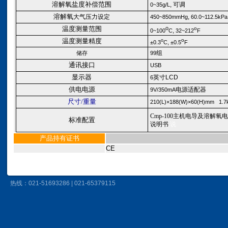
溶解氧盐度补偿范围
,
可调
0~35
g/L
溶解氧
大气压力设定
,
450~850
mmHg
60
.0~112.5kPa
温度测量范围
o
o
,
0~100
C
32~212
F
温度测量精度
o
o
±
0.
3
C,
±
0.5
F
组
储存
99
通讯接口
USB
显示器
英寸LCD
6
供电电源
电源适配器
9V/350mA
尺寸
/
重量
21
0(L)×188(W)×60(H)mm
1.7
Cmp-100
主机
电导及溶解氧电
标准配置
说明书
.
说
产品持有证书
CE
热线：021-51693286 | 021-65379115