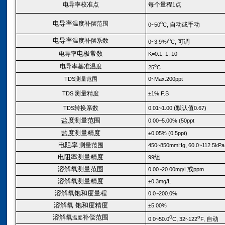
电导率校准点
每个量程
点
1
电导率
温度
补偿范围
o
自动或手动
0~50
C
,
电导率
温度
补偿系数
o
,
可调
0~3.9%/
C
电极常数
电导率
K=0.1, 1, 10
电导率
基准温度
o
25
C
TDS
测量范围
0~Max.200
ppt
测量精度
TDS
±
1
%
F.S
转换系数
(默认值
TDS
0.01~1.00
0.67)
盐度测量范围
0.00~5.00% (50ppt
盐度测量精度
±
0.05
% (0.5ppt)
电阻率
测量范围
,
450~850
mmHg
60
.0~112.5kPa
电阻率测量精度
组
99
溶解氧测量范围
或
0
.00
~20
.00mg/L
ppm
溶解氧测量精度
±
0.3mg/L
溶解氧饱和度量程
0
.0
~200
.0%
溶解氧 饱和度精度
±
5.00%
溶解氧
补偿范围
o
o
温度
,
自动
0.0~50
.
0
C
32~122
F
,