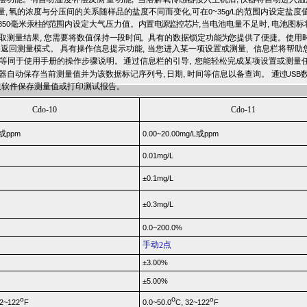
量,
氧的浓度与分压间的关系随样品的盐度不同而变化
,
可在
~
的范围内设定盐度
0
35g/L
毫米
汞柱的范
围内设定大气压力值。
内
置
电源监
控
芯片
,
当电池电量不足时
,
电池图标
850
取测量结果
,
您需要将
数
值保持
一
段时
间。
具有的数据锁定功
能为
您提供了便捷。使用
器
返回测量模式。
.
具有操作信息提示功能
,
当您进入某一项设置或测量
,
信息栏将帮助
等同于使用手册的操作步骤说明。
通过信息栏的引导
,
您能轻松完成某项设置或测量
器自动保存当前测量值并为该数据标记序列号
,
日期
,
时间等信息以备查询。
.
通过
USB
过软件保存测量值或打印测试报告。
Cdo-10
Cdo-11
或
或
ppm
0
.00
~20
.00mg/L
ppm
0.01mg/L
±
0.1mg/L
±
0.3mg/L
0
.0
~200
.0%
手动
点
2
±
3.00%
±
5.00%
o
o
o
,
2~122
F
0.0~50
.
0
C
32~122
F