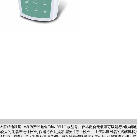
浓度或饱和度
,
本系列
产品包含
Cdo-10/11
二款型号。仪器配合无氧液可以进行
点自动
2
差较大的无氧液进行校准
,
仪器将自动提示错误并停止校准。
.
由于温度对氧的溶解度和
偿功能。
有自
动温
度补偿及
测量
功能
,
当溶解氧传感器接入主机后
,
仪器将自动进入温