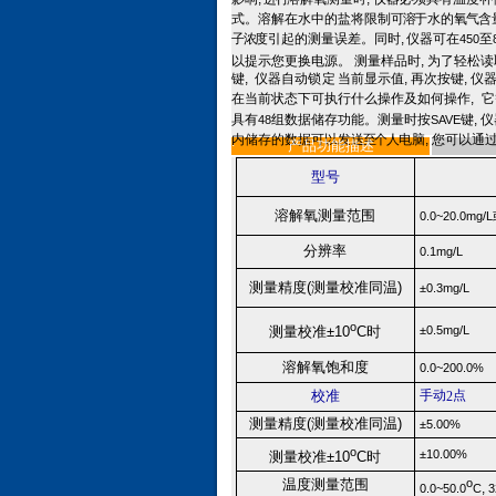
式。溶解在水中的盐将限制
可溶
于水的
氧气
含
子浓
度引起的测量误差。同时,
仪器可在
至
450
以提示您更换电源。
.
测量样品时
,
为了轻松读
键
,
仪器自动
锁定
当前显示值
,
再次按键
,
仪
在当前状态下可执行什么操作及如何操作
,
它
具有
组数据储存功能。测量时按
键
,
仪
48
S
AVE
内储存的数据可以发
送至个人
电脑
,
您可以通
.
产品功能描述
型号
溶解氧测量范围
0
.0
~20
.0mg/L
分辨率
0.1mg/L
测量精度
(
测量校准同温
)
±
0.3mg/L
o
±
0.5mg/L
测量校准±10
C时
溶解氧饱和度
0
.0
~200
.0%
校准
手动
点
2
测量精度
(
测量校准同温
)
±
5.00%
o
±
10.00%
测量校准±10
C时
温度测量范围
o
,
0.0~50
.
0
C
3