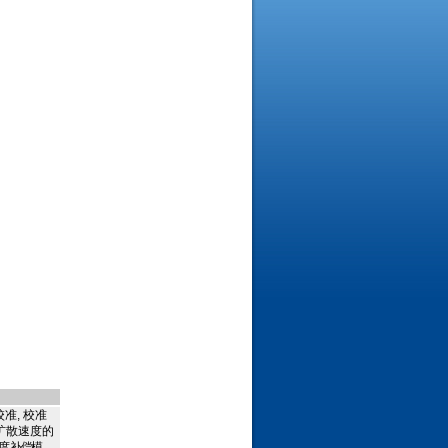
校准
,
校准
扩散速度的
度
补偿
模