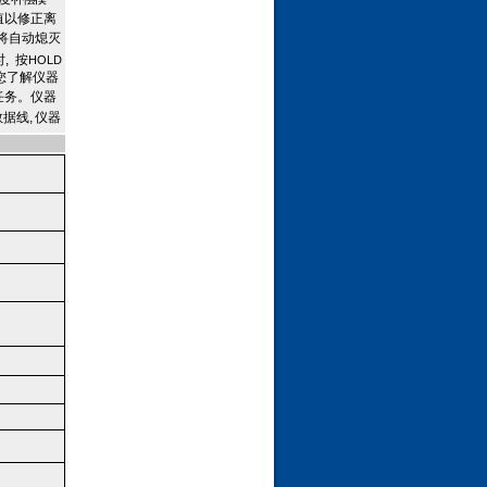
值以修正离
将自动熄灭
时
,
按
HOLD
您了解仪器
任务。仪器
数据线
,
仪器