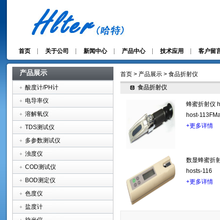
首页
关于公司
新闻中心
产品中心
技术应用
客户留
产品展示
首页 > 产品展示 > 食品折射仪
酸度计/PH计
食品折射仪
电导率仪
蜂蜜折射仪 hos
溶解氧仪
host-113FMa
+更多详情
TDS测试仪
多参数测试仪
浊度仪
数显蜂蜜折射仪 
COD测试仪
hosts-116
BOD测定仪
+更多详情
色度仪
盐度计