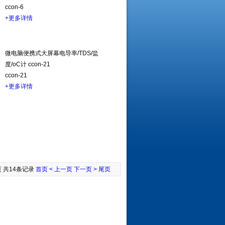
ccon-6
+更多详情
微电脑便携式大屏幕电导率/TDS/盐
度/oC计 ccon-21
ccon-21
+更多详情
页 共14条记录
首页
< 上一页
下一页 >
尾页